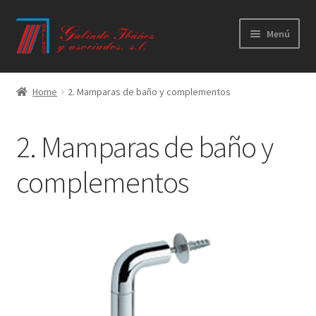
Ir
Ir
Menú
a
al
la
contenido
Principal
navegación
Home
2. Mamparas de baño y complementos
Productos
2. Mamparas de baño y
Novedades
complementos
Catálogos
Calidad
Contacto
Trabaja con nosotros