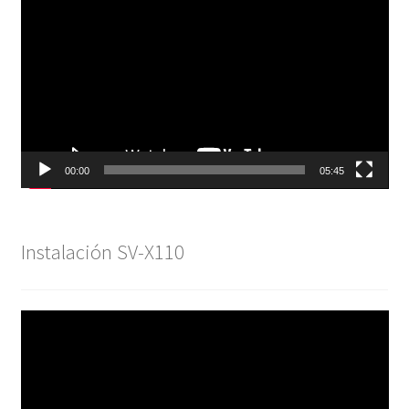
de
vídeo
00:00
05:45
Instalación SV-X110
Reproductor
de
vídeo