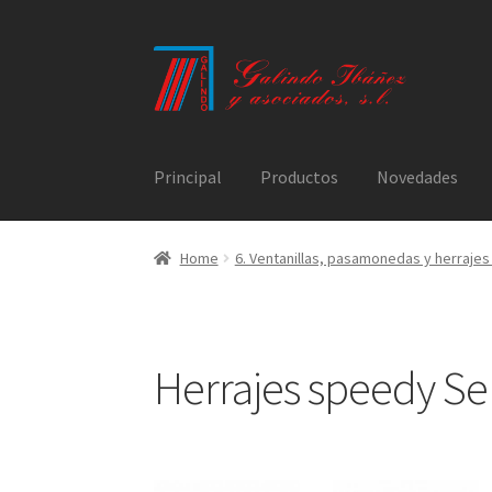
Ir
Ir
a
al
la
contenido
navegación
Principal
Productos
Novedades
Home
6. Ventanillas, pasamonedas y herrajes
Herrajes speedy Ser