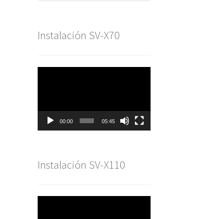
Instalación SV-X70
Reproductor
de
vídeo
00:00
05:45
Instalación SV-X110
Reproductor
de