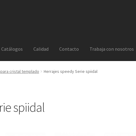
Catálogos
Calidad
Contacto
Trabaja con nosotros
 para cristal templado
Herrajes speedy Serie spiidal
ie spiidal