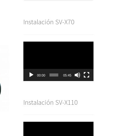
Instalación SV-X70
Reproductor
de
vídeo
00:00
05:45
Instalación SV-X110
Reproductor
de