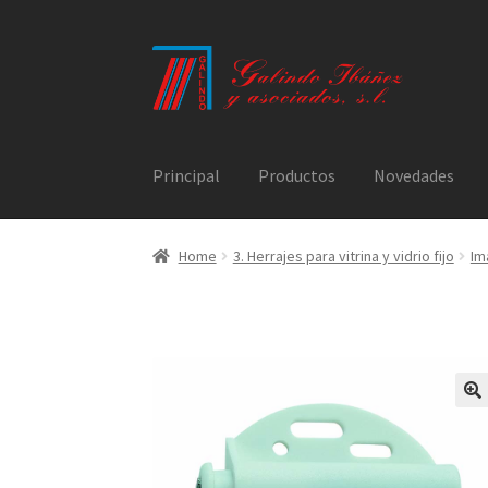
Ir
Ir
a
al
la
contenido
navegación
Principal
Productos
Novedades
Home
3. Herrajes para vitrina y vidrio fijo
Im