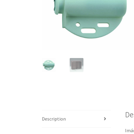
De
Description
Imán