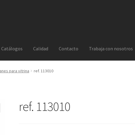
Catálogos
Calidad
Contacto
Trabaja con nosotros
anes para vitrina
ref. 113010
ref. 113010