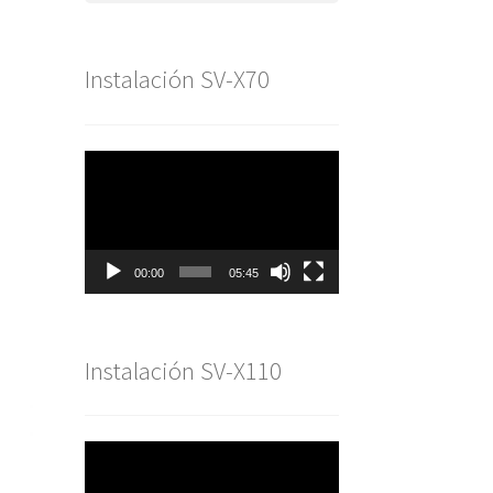
Instalación SV-X70
Reproductor
de
vídeo
00:00
05:45
Instalación SV-X110
Reproductor
de