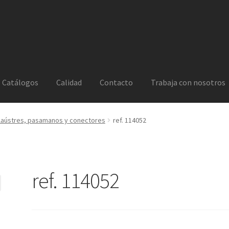
Catálogos
Calidad
Contacto
Trabaja con nosotros
laústres, pasamanos y conectores
ref. 114052
ref. 114052