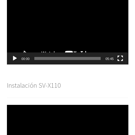
de
vídeo
00:00
05:45
Instalación SV-X110
Reproductor
de
vídeo