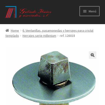
Ir
Ir
Menú
a
al
la
contenido
Principal
navegación
Home
6. Ventanillas, pasamonedas y herrajes para cristal
templado
Herrajes serie millenium
ref. 126018
Productos
Novedades
Catálogos
Calidad
Contacto
Trabaja con nosotros