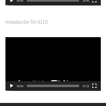
00:00
05:45
Instalación SV-X110
Reproductor
de
vídeo
00:00
07:15