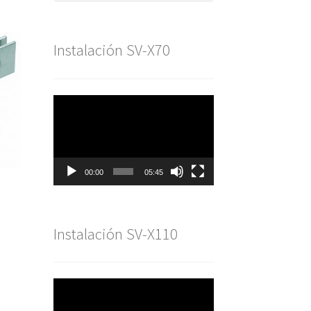
Instalación SV-X70
Reproductor
de
vídeo
00:00
05:45
Instalación SV-X110
Reproductor
de