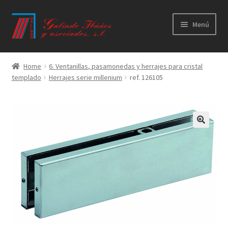
Ir
Ir
Menú
a
al
la
contenido
Principal
navegación
Home
6. Ventanillas, pasamonedas y herrajes para cristal
templado
Herrajes serie millenium
ref. 126105
Productos
Novedades
Catálogos
Calidad
Contacto
Trabaja con nosotros