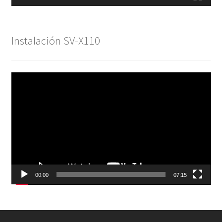
Instalación SV-X110
Reproductor
de
vídeo
00:00
07:15