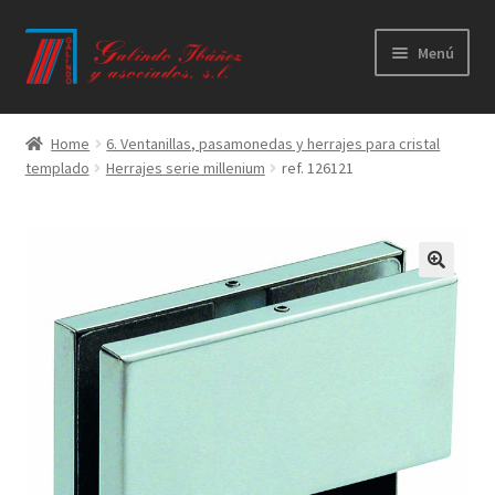
Ir
Ir
Menú
a
al
la
contenido
Principal
navegación
Home
6. Ventanillas, pasamonedas y herrajes para cristal
templado
Herrajes serie millenium
ref. 126121
Productos
Novedades
Catálogos
Calidad
Contacto
Trabaja con nosotros