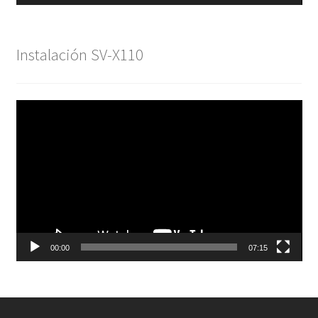
Instalación SV-X110
Reproductor
de
vídeo
00:00
07:15