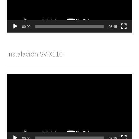
00:00
05:45
Instalación SV-X110
Reproductor
de
vídeo
00:00
07:15