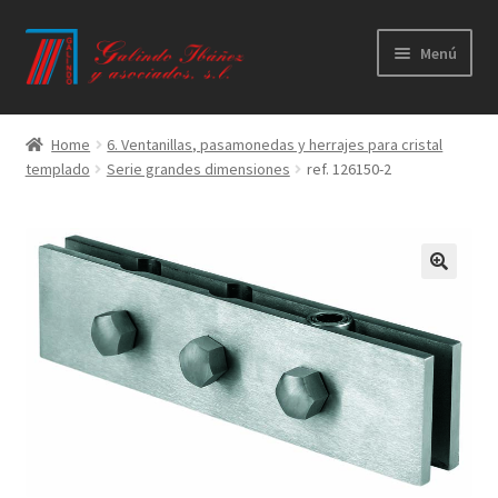
Ir
Ir
Menú
a
al
la
contenido
Principal
navegación
Home
6. Ventanillas, pasamonedas y herrajes para cristal
templado
Serie grandes dimensiones
ref. 126150-2
Productos
Novedades
Catálogos
Calidad
Contacto
Trabaja con nosotros