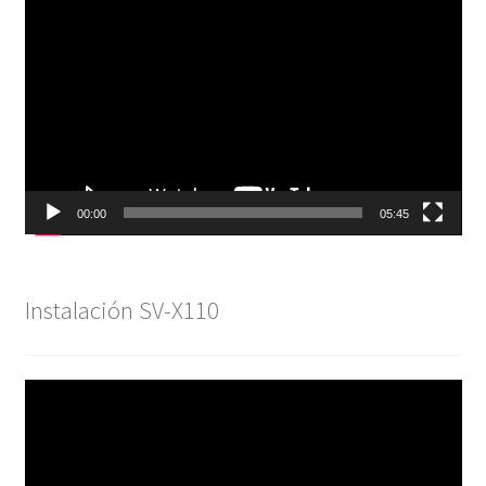
Reproductor
de
vídeo
00:00
05:45
Instalación SV-X110
Reproductor
de
vídeo