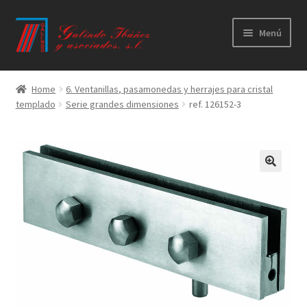
Ir
Ir
Menú
a
al
la
contenido
Principal
navegación
Home
6. Ventanillas, pasamonedas y herrajes para cristal
templado
Serie grandes dimensiones
ref. 126152-3
Productos
Novedades
Catálogos
Calidad
Contacto
Trabaja con nosotros