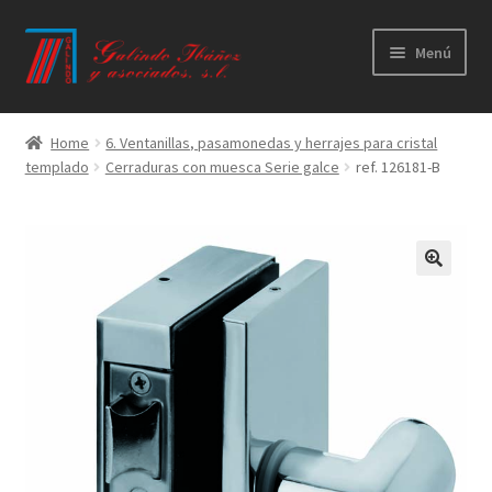
Ir
Ir
Menú
a
al
la
contenido
Principal
navegación
Home
6. Ventanillas, pasamonedas y herrajes para cristal
templado
Cerraduras con muesca Serie galce
ref. 126181-B
Productos
Novedades
Catálogos
Calidad
Contacto
Trabaja con nosotros