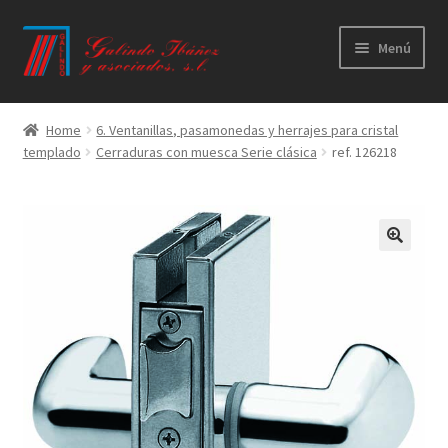
Ir
Ir
Menú
a
al
la
contenido
Principal
navegación
Home
6. Ventanillas, pasamonedas y herrajes para cristal
templado
Cerraduras con muesca Serie clásica
ref. 126218
Productos
Novedades
Catálogos
Calidad
Contacto
Trabaja con nosotros