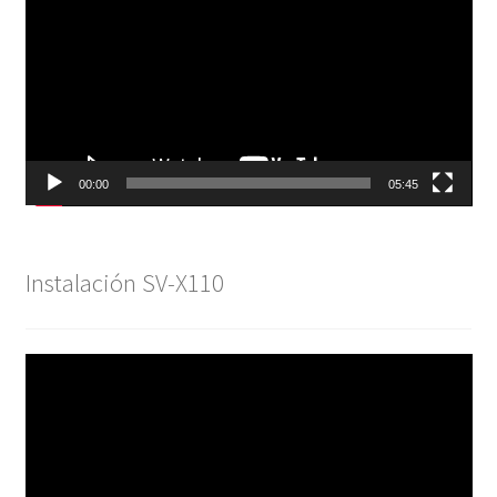
vídeo
00:00
05:45
Instalación SV-X110
Reproductor
de
vídeo