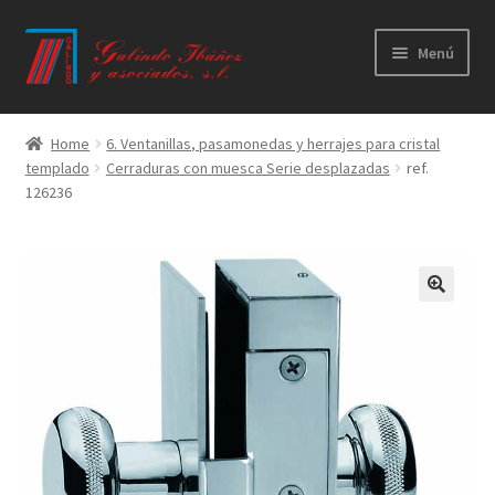
Ir
Ir
Menú
a
al
la
contenido
Principal
navegación
Home
6. Ventanillas, pasamonedas y herrajes para cristal
templado
Cerraduras con muesca Serie desplazadas
ref.
Productos
126236
Novedades
Catálogos
Calidad
Contacto
Trabaja con nosotros