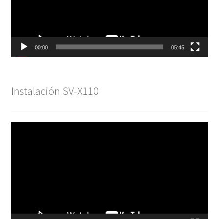
00:00
05:45
Instalación SV-X110
Reproductor
de
vídeo