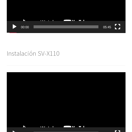
00:00
05:45
Instalación SV-X110
Reproductor
de
vídeo