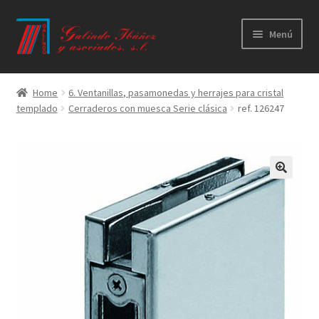
Ir
Ir
Menú
a
al
la
contenido
Principal
navegación
Home
6. Ventanillas, pasamonedas y herrajes para cristal
templado
Cerraderos con muesca Serie clásica
ref. 126247
Productos
Novedades
Catálogos
Calidad
Contacto
Trabaja con nosotros