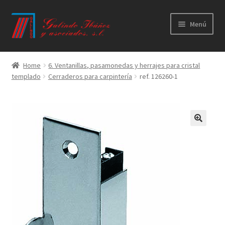
Ir
Ir
Menú
a
al
la
contenido
Principal
navegación
Home
6. Ventanillas, pasamonedas y herrajes para cristal
templado
Cerraderos para carpintería
ref. 126260-1
Productos
Novedades
Catálogos
Calidad
Contacto
Trabaja con nosotros