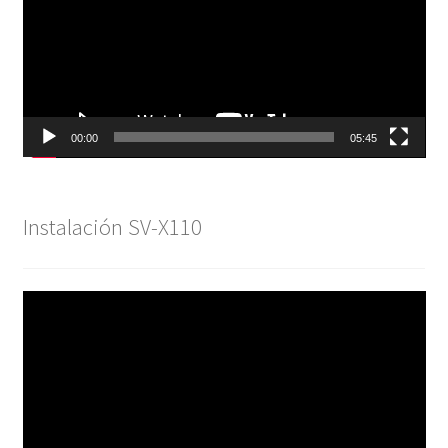
00:00
05:45
Instalación SV-X110
Reproductor
de
vídeo