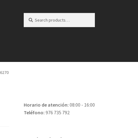
Search
Search
for:
26270
Horario de atención:
08:00 - 16:00
Teléfono:
976 735 792