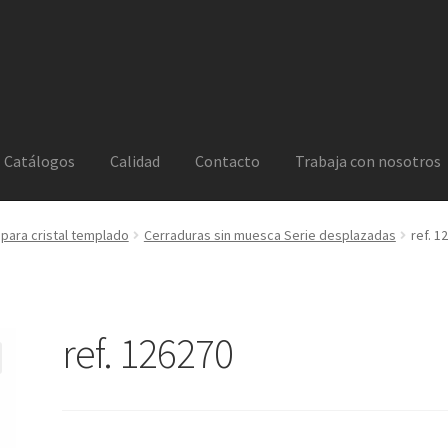
Catálogos
Calidad
Contacto
Trabaja con nosotros
 para cristal templado
Cerraduras sin muesca Serie desplazadas
ref. 1
ref. 126270