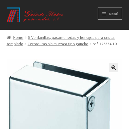
Ir
Ir
Menú
a
al
la
contenido
Principal
navegación
Home
6. Ventanillas, pasamonedas y herrajes para cristal
templado
Cerraduras sin muesca tipo gancho
ref. 126554-10
Productos
Novedades
Catálogos
Calidad
Contacto
Trabaja con nosotros