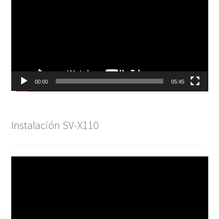
vídeo
00:00
05:45
Instalación SV-X110
Reproductor
de
vídeo