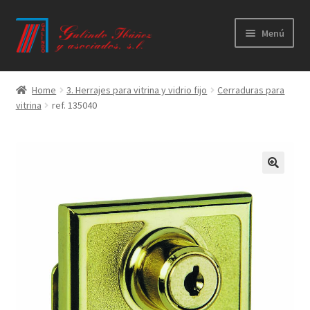
Ir
Ir
Menú
a
al
la
contenido
Principal
navegación
Home
3. Herrajes para vitrina y vidrio fijo
Cerraduras para
vitrina
ref. 135040
Productos
Novedades
Catálogos
Calidad
Contacto
Trabaja con nosotros