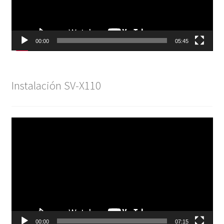
00:00
05:45
Instalación SV-X110
Reproductor
de
vídeo
00:00
07:15