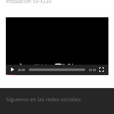
Instalación SV-X110
Reproductor
de
vídeo
00:00
07:15
Síguenos en las redes sociales: