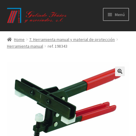
Ir
Ir
Menú
a
al
la
contenido
Principal
navegación
Home
7. Herramienta manual y material de protección
Herramienta manual
ref. 198343
Productos
Novedades
Catálogos
Calidad
Contacto
Trabaja con nosotros