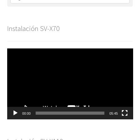
Instalación SV-X70
Reproductor
de
vídeo
00:00
05:45