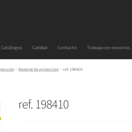
Catálogos
Calidad
Contacto
Trabaja con nosotros
otección
Material de proteccion
ref. 198410
ref. 198410