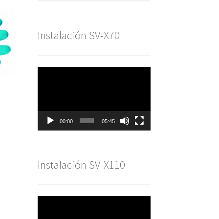
Instalación SV-X70
Reproductor
de
vídeo
00:00
05:45
Instalación SV-X110
Reproductor
de