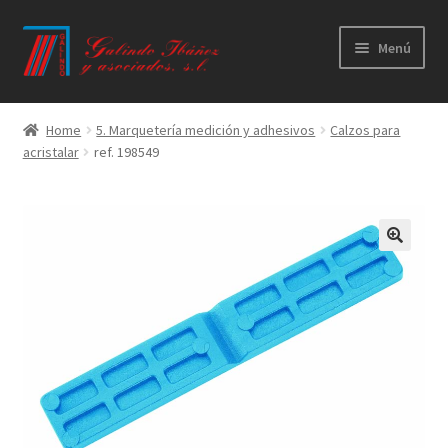
Ir
Ir
Menú
a
al
la
contenido
Principal
navegación
Home
5. Marquetería medición y adhesivos
Calzos para
acristalar
ref. 198549
Productos
Novedades
Catálogos
Calidad
Contacto
Trabaja con nosotros