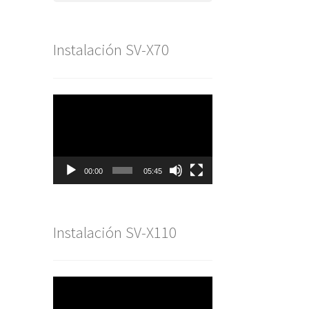
Instalación SV-X70
Reproductor
de
vídeo
00:00
05:45
Instalación SV-X110
Reproductor
de