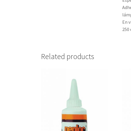
Espe
Adhe
lámp
En v
250 
Related products