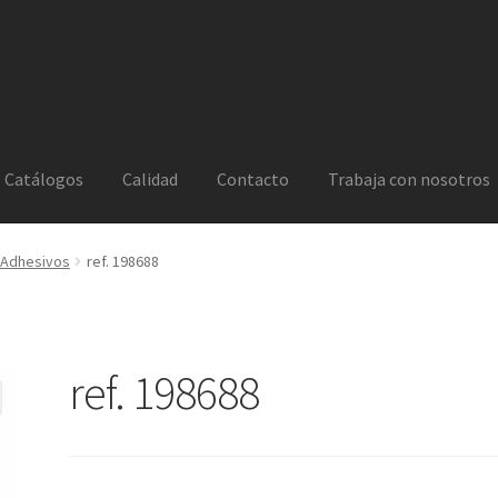
Catálogos
Calidad
Contacto
Trabaja con nosotros
Adhesivos
ref. 198688
ref. 198688