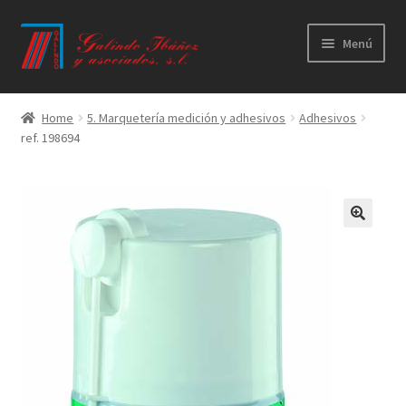
Ir
Ir
Menú
a
al
la
contenido
Principal
navegación
Home
5. Marquetería medición y adhesivos
Adhesivos
ref. 198694
Productos
Novedades
Catálogos
Calidad
Contacto
Trabaja con nosotros