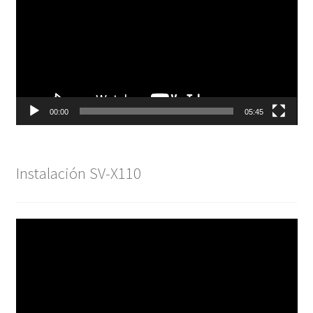
vídeo
00:00
05:45
Instalación SV-X110
Reproductor
de
vídeo