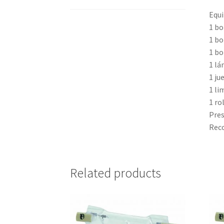
Equi
1 bo
1 bo
1 bo
1 lá
1 ju
1 li
1 ro
Pres
Reco
Related products