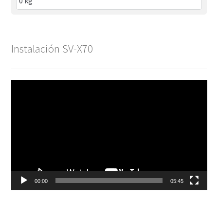
Instalación SV-X70
Reproductor
de
vídeo
00:00
05:45