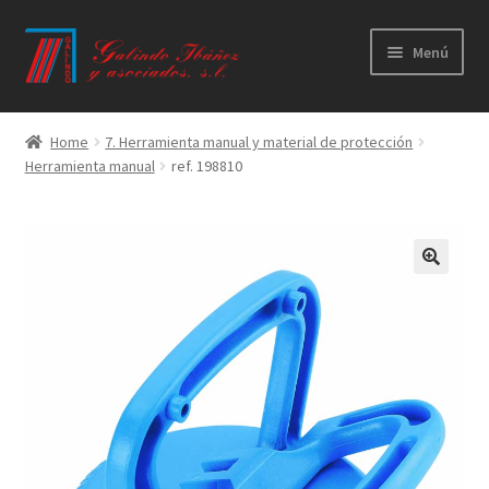
Ir
Ir
Menú
a
al
la
contenido
Principal
navegación
Home
7. Herramienta manual y material de protección
Herramienta manual
ref. 198810
Productos
Novedades
Catálogos
Calidad
Contacto
Trabaja con nosotros