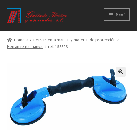
Ir
Ir
Menú
a
al
la
contenido
Principal
navegación
Home
7. Herramienta manual y material de protección
Herramienta manual
ref. 198853
Productos
Novedades
Catálogos
Calidad
Contacto
Trabaja con nosotros