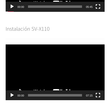
00:00
05:45
Instalación SV-X110
Reproductor
de
vídeo
00:00
07:15