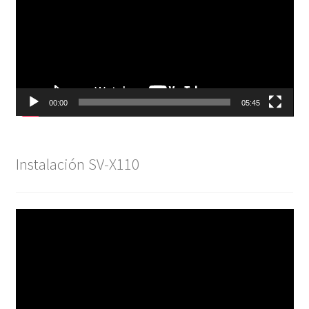
vídeo
00:00
05:45
Instalación SV-X110
Reproductor
de
vídeo