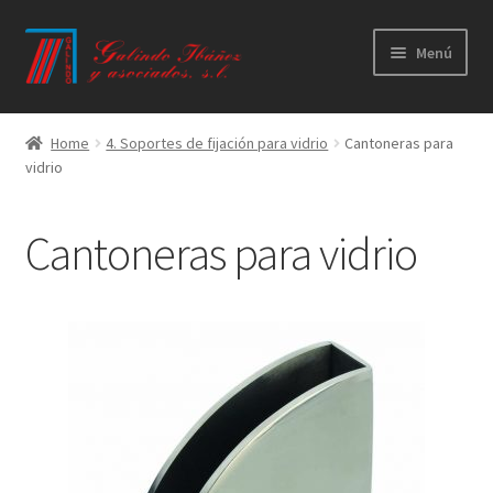
Ir
Ir
Menú
a
al
la
contenido
Principal
navegación
Home
4. Soportes de fijación para vidrio
Cantoneras para
vidrio
Productos
Novedades
Cantoneras para vidrio
Catálogos
Calidad
Contacto
Trabaja con nosotros