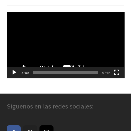
Reproductor
de
vídeo
00:00
07:15
Síguenos en las redes sociales: