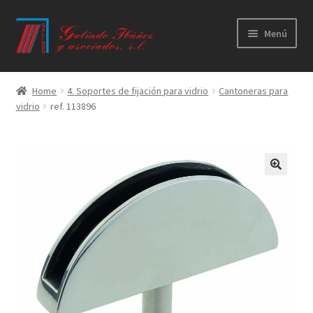
Ir
Ir
Menú
a
al
la
contenido
Principal
navegación
Home
4. Soportes de fijación para vidrio
Cantoneras para
vidrio
ref. 113896
Productos
Novedades
Catálogos
Calidad
Contacto
Trabaja con nosotros