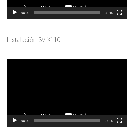
00:00
05:45
Instalación SV-X110
Reproductor
de
vídeo
00:00
07:15