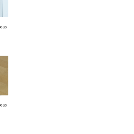
reas
reas