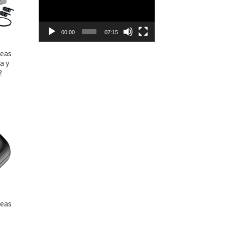
vídeo
00:00
07:15
reas
a y
2
reas