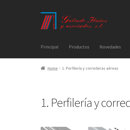
Ir
Ir
a
al
la
contenido
navegación
Principal
Productos
Novedades
Home
1. Perfilería y correderas aéreas
1. Perfilería y corr