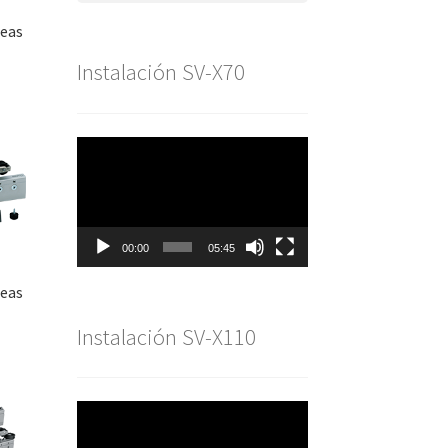
reas
Instalación SV-X70
Reproductor
de
vídeo
00:00
05:45
reas
Instalación SV-X110
Reproductor
de