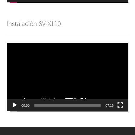
Instalación SV-X110
Reproductor
de
vídeo
00:00
07:15