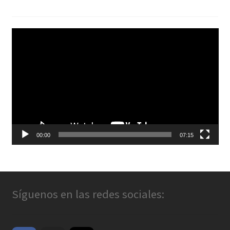
Reproductor
de
vídeo
00:00
07:15
Síguenos en las redes sociales: