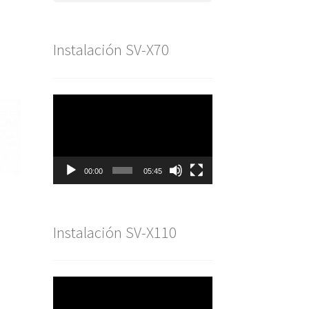
Instalación SV-X70
Reproductor
de
vídeo
00:00
05:45
Instalación SV-X110
Reproductor
de