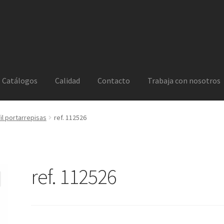
Catálogos
Calidad
Contacto
Trabaja con nosotros
il portarrepisas
ref. 112526
ref. 112526