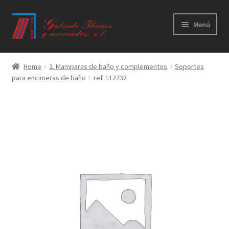
Ir
Ir
Menú
a
al
la
contenido
Principal
navegación
Home
2. Mamparas de baño y complementos
Soportes
para encimeras de baño
ref. 112732
Productos
Novedades
Catálogos
Calidad
Contacto
Trabaja con nosotros