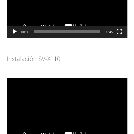
00:00
05:45
Instalación SV-X110
Reproductor
de
vídeo