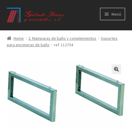
Ir
Ir
Menú
a
al
la
contenido
Principal
navegación
Home
2. Mamparas de baño y complementos
Soportes
para encimeras de baño
ref. 112734
Productos
Novedades
Catálogos
Calidad
Contacto
Trabaja con nosotros