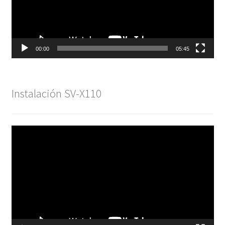
00:00
05:45
Instalación SV-X110
Reproductor
de
vídeo