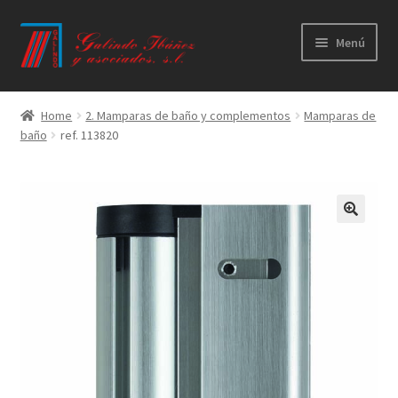
Ir
Ir
Menú
a
al
la
contenido
Principal
navegación
Home
2. Mamparas de baño y complementos
Mamparas de
baño
ref. 113820
Productos
Novedades
Catálogos
Calidad
Contacto
Trabaja con nosotros