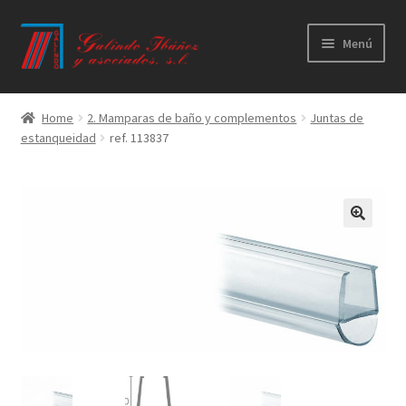
Ir
Ir
Menú
a
al
la
contenido
Principal
navegación
Home
2. Mamparas de baño y complementos
Juntas de
estanqueidad
ref. 113837
Productos
Novedades
Catálogos
Calidad
Contacto
Trabaja con nosotros