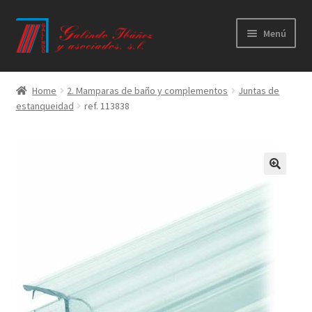
Ir
Ir
Menú
a
al
la
contenido
Principal
navegación
Home
2. Mamparas de baño y complementos
Juntas de
estanqueidad
ref. 113838
Productos
Novedades
Catálogos
Calidad
Contacto
Trabaja con nosotros