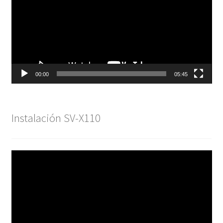
vídeo
00:00
05:45
Instalación SV-X110
Reproductor
de
vídeo