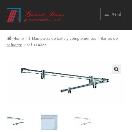
Ir
Ir
Menú
a
al
la
contenido
Principal
navegación
Home
2. Mamparas de baño y complementos
Barras de
refuerzo
ref. 114022
Productos
Novedades
Catálogos
Calidad
Contacto
Trabaja con nosotros