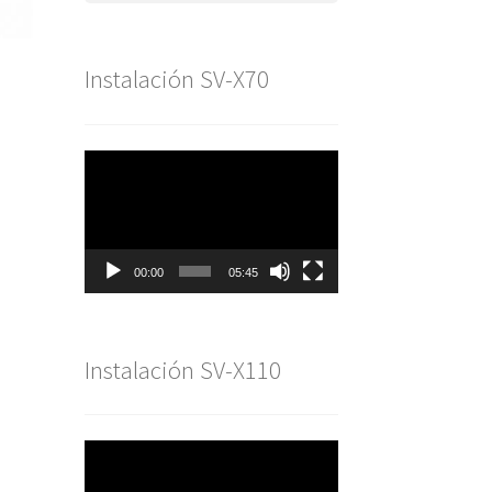
Instalación SV-X70
Reproductor
de
vídeo
00:00
05:45
Instalación SV-X110
Reproductor
de