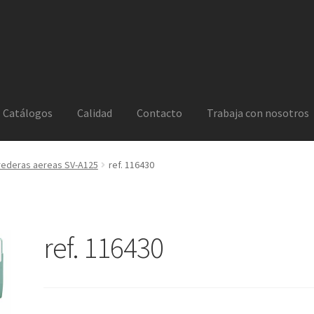
Catálogos
Calidad
Contacto
Trabaja con nosotros
rederas aereas SV-A125
ref. 116430
ref. 116430