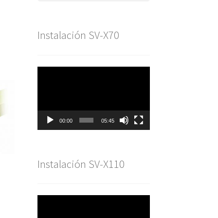
Instalación SV-X70
Reproductor
de
vídeo
00:00
05:45
Instalación SV-X110
Reproductor
de