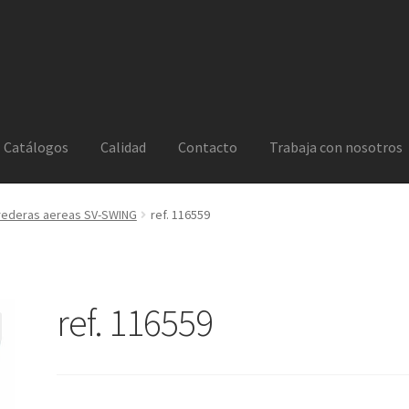
Catálogos
Calidad
Contacto
Trabaja con nosotros
rederas aereas SV-SWING
ref. 116559
ref. 116559