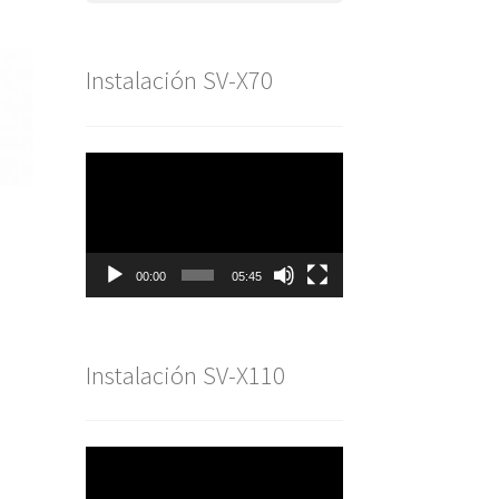
Instalación SV-X70
Reproductor
de
vídeo
00:00
05:45
Instalación SV-X110
Reproductor
de