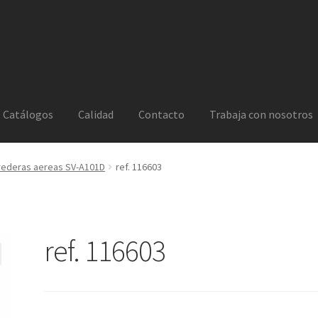
Catálogos
Calidad
Contacto
Trabaja con nosotros
rederas aereas SV-A101D
ref. 116603
ref. 116603