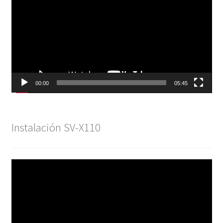
vídeo
00:00
05:45
Instalación SV-X110
Reproductor
de
vídeo