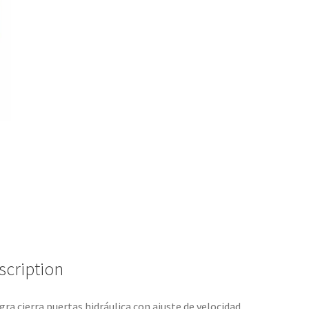
scription
gra cierra puertas hidráulica con ajuste de velocidad