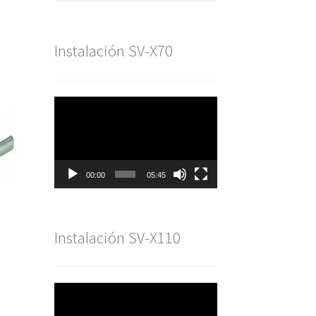
Instalación SV-X70
Reproductor
de
vídeo
00:00
05:45
Instalación SV-X110
Reproductor
de