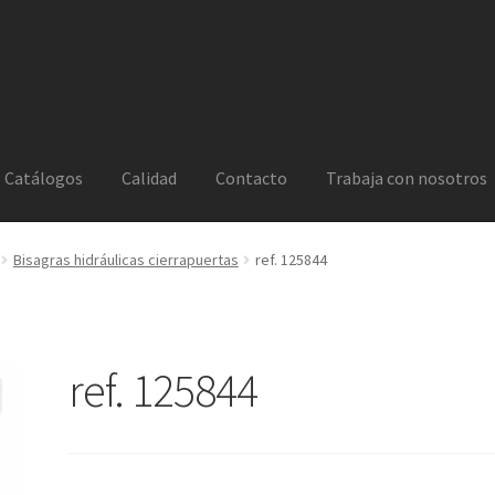
Catálogos
Calidad
Contacto
Trabaja con nosotros
Bisagras hidráulicas cierrapuertas
ref. 125844
ref. 125844