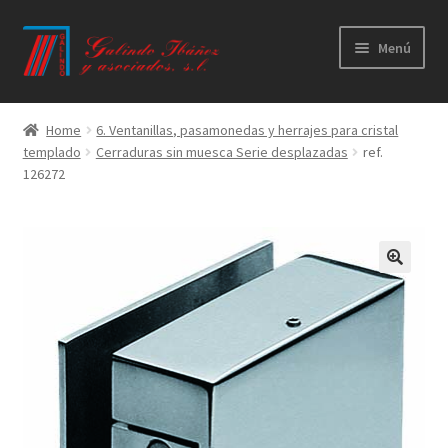
Ir
Ir
Menú
a
al
la
contenido
Principal
navegación
Home
6. Ventanillas, pasamonedas y herrajes para cristal
templado
Cerraduras sin muesca Serie desplazadas
ref.
Productos
126272
Novedades
Catálogos
Calidad
Contacto
Trabaja con nosotros