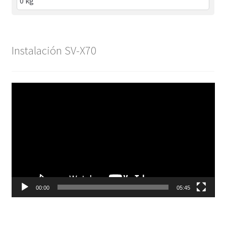
Instalación SV-X70
Reproductor
de
vídeo
00:00
05:45