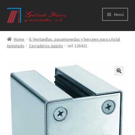
Ir
Ir
Menú
a
al
la
contenido
Principal
navegación
Home
6. Ventanillas, pasamonedas y herrajes para cristal
templado
Cerraderos quipón
ref. 126422
Productos
Novedades
Catálogos
Calidad
Contacto
Trabaja con nosotros