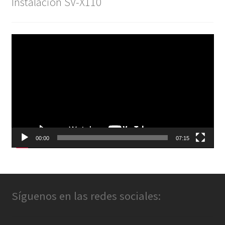
Instalación SV-X110
Reproductor
de
vídeo
00:00
07:15
Síguenos en las redes sociales: