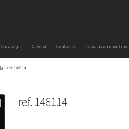
Catálogos
Calidad
Contacto
Trabaja con nosotros
la
ref. 146114
ref. 146114