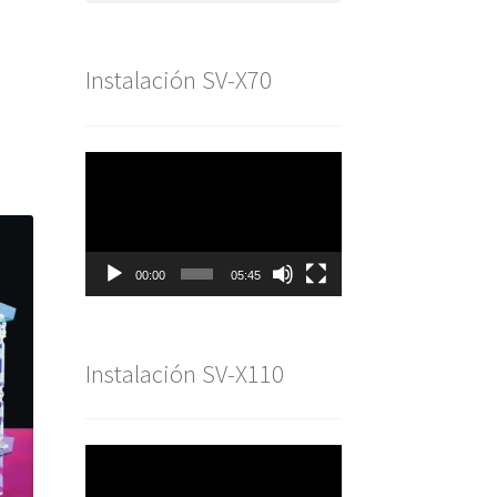
Instalación SV-X70
Reproductor
de
vídeo
00:00
05:45
Instalación SV-X110
Reproductor
de