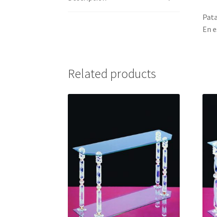
Pata
En e
Related products