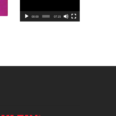
vídeo
00:00
07:15